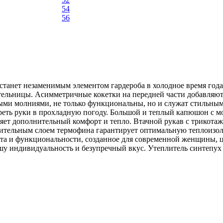
54
56
, станет незаменимым элементом гардероба в холодное время го
ательницы. Асимметричные кокетки на передней части добавляют
ми молниями, не только функциональны, но и служат стильным
согреть руки в прохладную погоду. Большой и теплый капюшон 
вляет дополнительный комфорт и тепло. Втачной рукав с трикот
ительным слоем термофина гарантирует оптимальную теплоизоля
рта и функциональности, созданное для современной женщины, ц
у индивидуальность и безупречный вкус. Утеплитель синтепух 