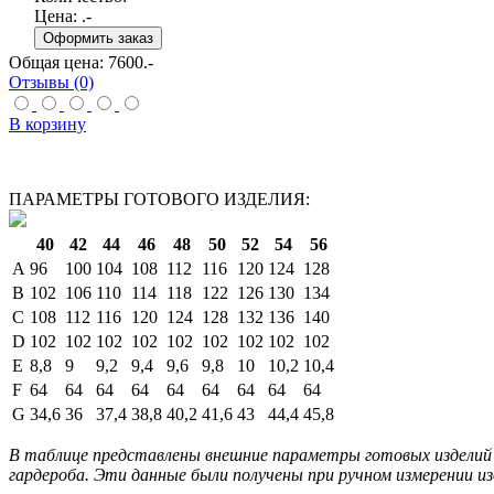
Цена:
.-
Общая цена:
7600
.-
Отзывы (0)
В корзину
ПАРАМЕТРЫ ГОТОВОГО ИЗДЕЛИЯ:
40
42
44
46
48
50
52
54
56
A
96
100
104
108
112
116
120
124
128
B
102
106
110
114
118
122
126
130
134
C
108
112
116
120
124
128
132
136
140
D
102
102
102
102
102
102
102
102
102
E
8,8
9
9,2
9,4
9,6
9,8
10
10,2
10,4
F
64
64
64
64
64
64
64
64
64
G
34,6
36
37,4
38,8
40,2
41,6
43
44,4
45,8
В таблице представлены внешние параметры готовых изделий 
гардероба. Эти данные были получены при ручном измерении из