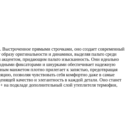
да. Выстроченное прямыми строчками, оно создает современный
 образу оригинальности и динамики, выделяя пальто среди
 акцентом, придающим пальто изысканность. Они идеально
с модными фиксаторами и шнурками обеспечивает надежную
ажным манжетом плотно прилегает к запястью, предотвращая
цию, позволяя чувствовать себя комфортно даже в самые
енящей качество и элегантность в каждой детали. Оно станет
+ на подкладе дополнительный слой утеплителя термофин,