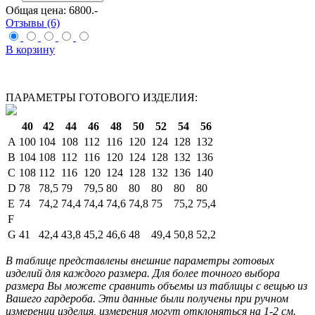
Общая цена:
6800
.-
Отзывы (6)
В корзину
ПАРАМЕТРЫ ГОТОВОГО ИЗДЕЛИЯ:
40
42
44
46
48
50
52
54
56
A
100
104
108
112
116
120
124
128
132
B
104
108
112
116
120
124
128
132
136
C
108
112
116
120
124
128
132
136
140
D
78
78,5
79
79,5
80
80
80
80
80
E
74
74,2
74,4
74,4
74,6
74,8
75
75,2
75,4
F
G
41
42,4
43,8
45,2
46,6
48
49,4
50,8
52,2
В таблице представлены внешние параметры готовых
изделий для каждого размера. Для более точного выбора
размера Вы можете сравнить объемы из таблицы с вещью из
Вашего гардероба. Эти данные были получены при ручном
измерении изделия, измерения могут отклоняться на 1-2 см.