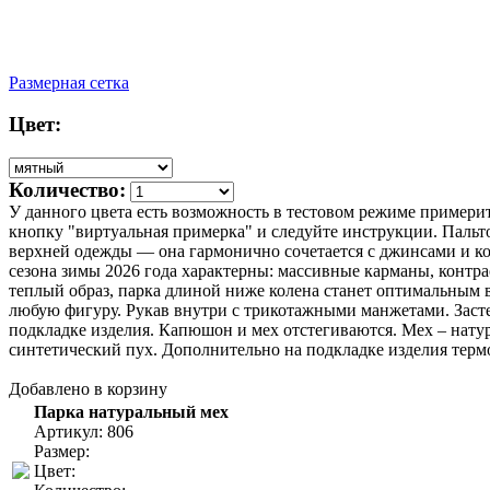
Размерная сетка
Цвет:
Количество:
У данного цвета есть возможность в тестовом режиме примерить
кнопку "виртуальная примерка" и следуйте инструкции. Пальто
верхней одежды — она гармонично сочетается с джинсами и ко
сезона зимы 2026 года характерны: массивные карманы, контр
теплый образ, парка длиной ниже колена станет оптимальным в
любую фигуру. Рукав внутри с трикотажными манжетами. Заст
подкладке изделия. Капюшон и мех отстегиваются. Мех – натур
синтетический пух. Дополнительно на подкладке изделия терм
Добавлено в корзину
Парка натуральный мех
Артикул: 806
Размер:
Цвет: