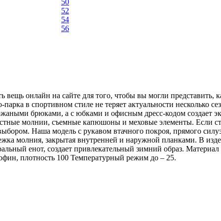
50
52
54
56
 вещь онлайн на сайте для того, чтобы вы могли представить, ка
-парка в спортивном стиле не теряет актуальности несколько с
жаными брюками, а с юбками и офисным дресс-кодом создает экл
астные молнии, съемные капюшоны и меховые элементы. Если сто
ыбором. Наша модель с рукавом втачного покроя, прямого силуэ
ежка молния, закрытая внутренней и наружной планками. В изд
альный енот, создает привлекательный зимний образ. Материал и
офин, плотность 100 Температурный режим до – 25.