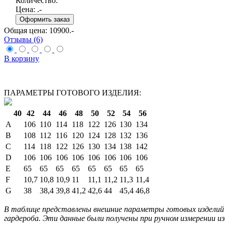
Количество:
Цена:
.-
Общая цена:
10900
.-
Отзывы (6)
В корзину
ПАРАМЕТРЫ ГОТОВОГО ИЗДЕЛИЯ:
40
42
44
46
48
50
52
54
56
A
106
110
114
118
122
126
130
134
B
108
112
116
120
124
128
132
136
C
114
118
122
126
130
134
138
142
D
106
106
106
106
106
106
106
106
E
65
65
65
65
65
65
65
65
F
10,7
10,8
10,9
11
11,1
11,2
11,3
11,4
G
38
38,4
39,8
41,2
42,6
44
45,4
46,8
В таблице представлены внешние параметры готовых изделий 
гардероба. Эти данные были получены при ручном измерении из