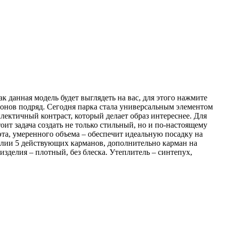
к данная модель будет выглядеть на вас, для этого нажмите
езонов подряд. Сегодня парка стала универсальным элементом
ектичный контраст, который делает образ интереснее. Для
ит задача создать не только стильный, но и по-настоящему
та, умеренного объема – обеспечит идеальную посадку на
елии 5 действующих карманов, дополнительно карман на
зделия – плотный, без блеска. Утеплитель – синтепух,