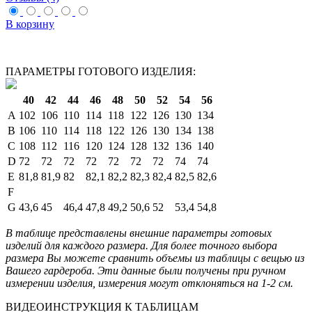
В корзину
ПАРАМЕТРЫ ГОТОВОГО ИЗДЕЛИЯ:
40
42
44
46
48
50
52
54
56
A
102
106
110
114
118
122
126
130
134
B
106
110
114
118
122
126
130
134
138
C
108
112
116
120
124
128
132
136
140
D
72
72
72
72
72
72
72
74
74
E
81,8
81,9
82
82,1
82,2
82,3
82,4
82,5
82,6
F
G
43,6
45
46,4
47,8
49,2
50,6
52
53,4
54,8
В таблице представлены внешние параметры готовых
изделий для каждого размера. Для более точного выбора
размера Вы можете сравнить объемы из таблицы с вещью из
Вашего гардероба. Эти данные были получены при ручном
измерении изделия, измерения могут отклоняться на 1-2 см.
ВИДЕОИНСТРУКЦИЯ К ТАБЛИЦАМ