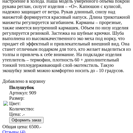
настроение в холода. Наша модель умеренного объема покрой
рукава реглан, силуэт изделия – «О». Капюшон с кулисой,
надежно защищает от ветра. Рукав длинный, снизу над
манжетой формируется красивый напуск. Длина трикотажной
манжеты регулируется загибанием. Карманы – прорезные,
также имеется внутренний кармашек. Объем по низу изделия
регулируется резинкой. Застежка на шубные крючки. Шуба
выполнена из высококачественного эко меха под норку, что
придает ей эффектный и привлекательный внешний вид. Она
станет отличным подарком для того, кто желает выделиться из
толпы и привлечь к себе внимание. На подкладке изделия
утеплитель – термофин, плотность 60 + дополнительный
тонкий теплоудерживающий слой-экотекстиль. Такую
экошубку зимой можно комфортно носить до - 10 градусов.
Добавлено в корзину
Полушубок
Артикул: 909
Размер:
Цвет:
Количество:
Цена:
.-
Общая цена:
6500
.-
Отзывы (4)