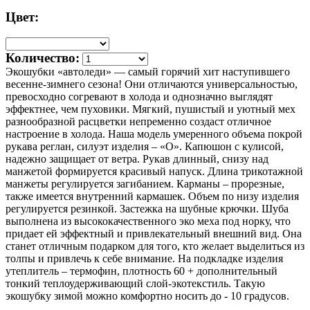
Цвет:
Количество:
Экошубки «автоледи» — самый горячий хит наступившего
весенне-зимнего сезона! Они отличаются универсальностью,
превосходно согревают в холода и однозначно выглядят
эффектнее, чем пуховики. Мягкий, пушистый и уютный мех
разнообразной расцветки непременно создаст отличное
настроение в холода. Наша модель умеренного объема покрой
рукава реглан, силуэт изделия – «О». Капюшон с кулисой,
надежно защищает от ветра. Рукав длинный, снизу над
манжетой формируется красивый напуск. Длина трикотажной
манжеты регулируется загибанием. Карманы – прорезные,
также имеется внутренний кармашек. Объем по низу изделия
регулируется резинкой. Застежка на шубные крючки. Шуба
выполнена из высококачественного эко меха под норку, что
придает ей эффектный и привлекательный внешний вид. Она
станет отличным подарком для того, кто желает выделиться из
толпы и привлечь к себе внимание. На подкладке изделия
утеплитель – термофин, плотность 60 + дополнительный
тонкий теплоудерживающий слой-экотекстиль. Такую
экошубку зимой можно комфортно носить до - 10 градусов.