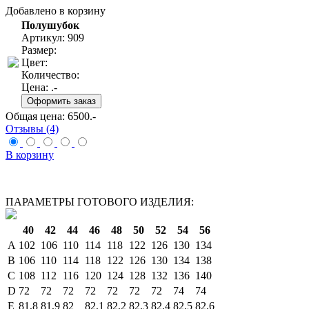
Добавлено в корзину
Полушубок
Артикул: 909
Размер:
Цвет:
Количество:
Цена:
.-
Общая цена:
6500
.-
Отзывы (4)
В корзину
ПАРАМЕТРЫ ГОТОВОГО ИЗДЕЛИЯ:
40
42
44
46
48
50
52
54
56
A
102
106
110
114
118
122
126
130
134
B
106
110
114
118
122
126
130
134
138
C
108
112
116
120
124
128
132
136
140
D
72
72
72
72
72
72
72
74
74
E
81,8
81,9
82
82,1
82,2
82,3
82,4
82,5
82,6