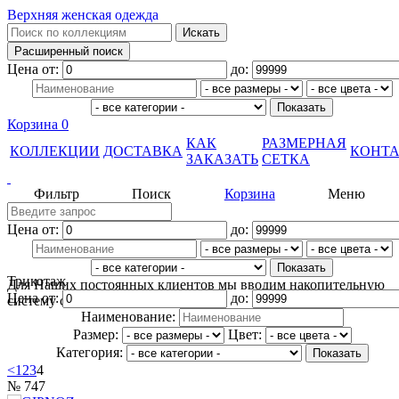
Верхняя женская одежда
Цена от:
до:
Корзина
0
КАК
РАЗМЕРНАЯ
КОЛЛЕКЦИИ
ДОСТАВКА
КОНТ
ЗАКАЗАТЬ
СЕТКА
Фильтр
Поиск
Корзина
Меню
Цена от:
до:
Трикотаж
Для Наших постоянных клиентов мы вводим накопительную
Цена от:
до:
систему скидок!
Подробнее
Наименование:
Размер:
Цвет:
Категория:
<
1
2
3
4
№ 747