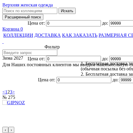
Верхняя женская одежда
Цена от:
до:
Корзина
0
КОЛЛЕКЦИИ
ДОСТАВКА
КАК ЗАКАЗАТЬ
РАЗМЕРНАЯ С
Фильтр
Зима 2027
Цена от:
до:
1. Бесплатная доставка 
Для Наших постоянных клиентов мы вводим накопительную с
(обычная посылка без об
2. Бесплатная доставка 
Цена от:
до:
<
1
2
3
>
№ 275
‹
›