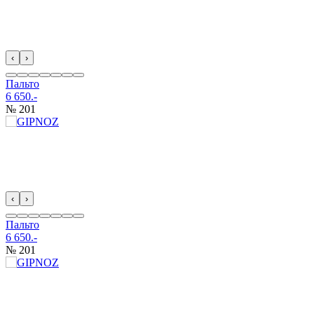
‹
›
Пальто
6 650.-
№ 201
‹
›
Пальто
6 650.-
№ 201