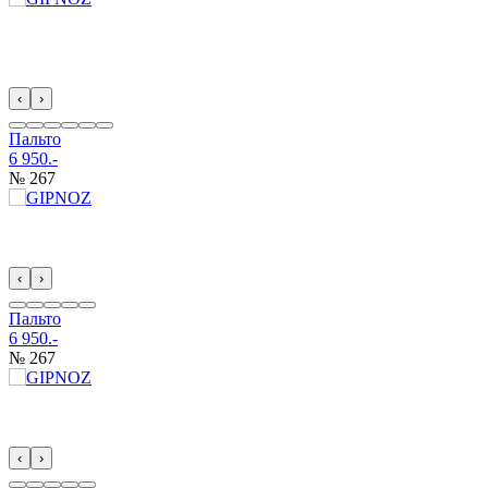
‹
›
Пальто
6 950.-
№ 267
‹
›
Пальто
6 950.-
№ 267
‹
›