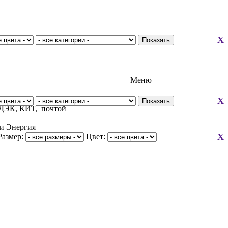
X
Меню
X
 СДЭК, КИТ, почтой
ли Энергия
X
Размер:
Цвет: