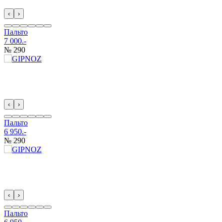
‹
›
Пальто
7 000.-
№ 290
‹
›
Пальто
6 950.-
№ 290
‹
›
Пальто