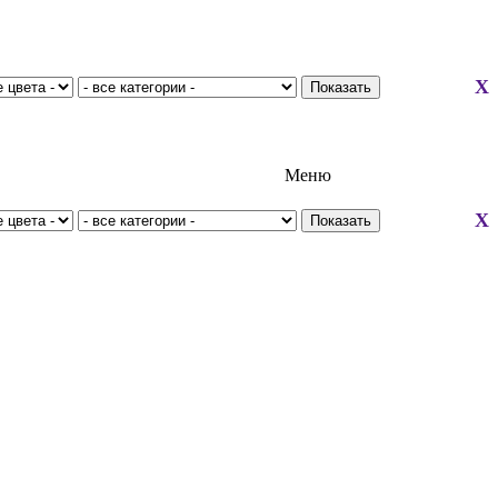
X
Меню
X