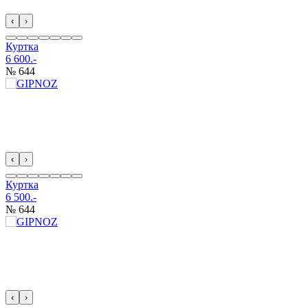
‹
›
Куртка
6 600.-
№ 644
‹
›
Куртка
6 500.-
№ 644
‹
›