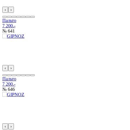
‹
›
Пальто
7 200.-
№ 641
‹
›
Пальто
7 200.-
№ 646
‹
›